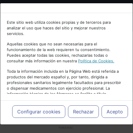
Bienvenid@ a psiquiatria.com
Este sitio web utiliza cookies propias y de terceros para
analizar el uso que haces del sitio y mejorar nuestros
Escribe tu Email
servicios.
Aquellas cookies que no sean necesarias para el
funcionamiento de la web requieren tu consentimiento.
Accede o regístrate con tu email.
Puedes aceptar todas las cookies, rechazarlas todas o
consultar más información en nuestra
Política de Cookies.
Toda la información incluida en la Página Web está referida a
productos del mercado español y, por tanto, dirigida a
Cancelar
profesionales sanitarios legalmente facultados para prescribir
o dispensar medicamentos con ejercicio profesional. La
información técnica de los fármacos se facilita a título
meramente informativo, siendo responsabilidad de los
profesionales facultados prescribir medicamentos y decidir, en
cada caso concreto, el tratamiento más adecuado a las
Configurar cookies
Rechazar
Acepto
necesidades del paciente.
PUBLICIDAD