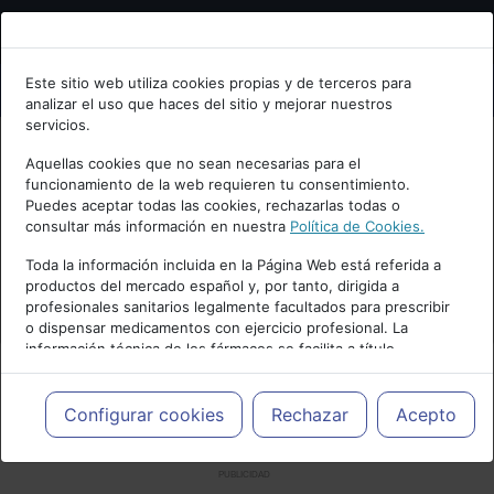
Bienvenid@ a psiquiatria.com
Este sitio web utiliza cookies propias y de terceros para
analizar el uso que haces del sitio y mejorar nuestros
Escribe tu Email
servicios.
Aquellas cookies que no sean necesarias para el
funcionamiento de la web requieren tu consentimiento.
Accede o regístrate con tu email.
Puedes aceptar todas las cookies, rechazarlas todas o
consultar más información en nuestra
Política de Cookies.
Toda la información incluida en la Página Web está referida a
productos del mercado español y, por tanto, dirigida a
Cancelar
profesionales sanitarios legalmente facultados para prescribir
o dispensar medicamentos con ejercicio profesional. La
información técnica de los fármacos se facilita a título
meramente informativo, siendo responsabilidad de los
profesionales facultados prescribir medicamentos y decidir, en
cada caso concreto, el tratamiento más adecuado a las
Configurar cookies
Rechazar
Acepto
necesidades del paciente.
PUBLICIDAD