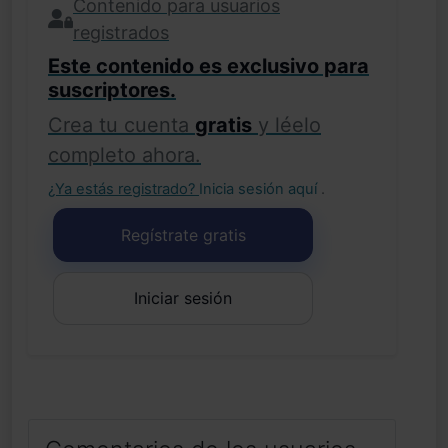
Contenido para usuarios
registrados
Este contenido es exclusivo para
suscriptores.
Crea tu cuenta
gratis
y léelo
completo ahora.
¿Ya estás registrado?
Inicia sesión aquí
.
Regístrate gratis
Iniciar sesión