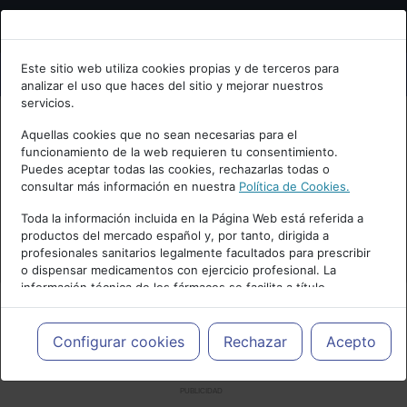
Bienvenid@ a psiquiatria.com
Este sitio web utiliza cookies propias y de terceros para
analizar el uso que haces del sitio y mejorar nuestros
Escribe tu Email
servicios.
Aquellas cookies que no sean necesarias para el
funcionamiento de la web requieren tu consentimiento.
Accede o regístrate con tu email.
Puedes aceptar todas las cookies, rechazarlas todas o
consultar más información en nuestra
Política de Cookies.
Toda la información incluida en la Página Web está referida a
productos del mercado español y, por tanto, dirigida a
Cancelar
profesionales sanitarios legalmente facultados para prescribir
o dispensar medicamentos con ejercicio profesional. La
información técnica de los fármacos se facilita a título
meramente informativo, siendo responsabilidad de los
profesionales facultados prescribir medicamentos y decidir, en
cada caso concreto, el tratamiento más adecuado a las
Configurar cookies
Rechazar
Acepto
necesidades del paciente.
PUBLICIDAD