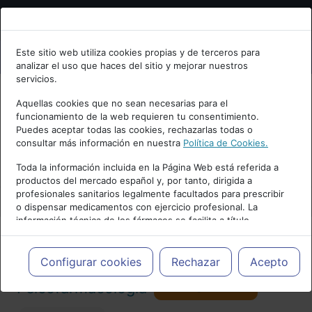
Bienvenid@ a psiquiatria.com
Este sitio web utiliza cookies propias y de terceros para
analizar el uso que haces del sitio y mejorar nuestros
Escribe tu Email
servicios.
Aquellas cookies que no sean necesarias para el
funcionamiento de la web requieren tu consentimiento.
Accede o regístrate con tu email.
Puedes aceptar todas las cookies, rechazarlas todas o
consultar más información en nuestra
Política de Cookies.
PUBLICIDAD
Toda la información incluida en la Página Web está referida a
productos del mercado español y, por tanto, dirigida a
Cancelar
profesionales sanitarios legalmente facultados para prescribir
o dispensar medicamentos con ejercicio profesional. La
información técnica de los fármacos se facilita a título
meramente informativo, siendo responsabilidad de los
profesionales facultados prescribir medicamentos y decidir, en
Actualidad y Artículos
|
cada caso concreto, el tratamiento más adecuado a las
Configurar cookies
Rechazar
Acepto
necesidades del paciente.
Seguir
Psicofarmacología
104