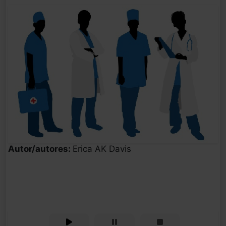
Autor/autores:
Erica AK Davis