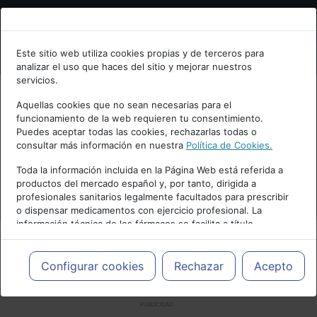
Bienvenid@ a psiquiatria.com
Este sitio web utiliza cookies propias y de terceros para
analizar el uso que haces del sitio y mejorar nuestros
Escribe tu Email
servicios.
Aquellas cookies que no sean necesarias para el
funcionamiento de la web requieren tu consentimiento.
Accede o regístrate con tu email.
Puedes aceptar todas las cookies, rechazarlas todas o
consultar más información en nuestra
Política de Cookies.
Toda la información incluida en la Página Web está referida a
productos del mercado español y, por tanto, dirigida a
Cancelar
profesionales sanitarios legalmente facultados para prescribir
o dispensar medicamentos con ejercicio profesional. La
información técnica de los fármacos se facilita a título
meramente informativo, siendo responsabilidad de los
profesionales facultados prescribir medicamentos y decidir, en
cada caso concreto, el tratamiento más adecuado a las
Configurar cookies
Rechazar
Acepto
necesidades del paciente.
PUBLICIDAD