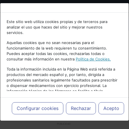
Bienvenid@ a psiquiatria.com
Este sitio web utiliza cookies propias y de terceros para
analizar el uso que haces del sitio y mejorar nuestros
Escribe tu Email
servicios.
Aquellas cookies que no sean necesarias para el
funcionamiento de la web requieren tu consentimiento.
Accede o regístrate con tu email.
Puedes aceptar todas las cookies, rechazarlas todas o
consultar más información en nuestra
Política de Cookies.
Toda la información incluida en la Página Web está referida a
productos del mercado español y, por tanto, dirigida a
Cancelar
profesionales sanitarios legalmente facultados para prescribir
o dispensar medicamentos con ejercicio profesional. La
información técnica de los fármacos se facilita a título
meramente informativo, siendo responsabilidad de los
profesionales facultados prescribir medicamentos y decidir, en
cada caso concreto, el tratamiento más adecuado a las
Configurar cookies
Rechazar
Acepto
necesidades del paciente.
PUBLICIDAD