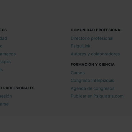
SOS
COMUNIDAD PROFESIONAL
idad
Directorio profesional
io
PsiquiLink
ármacos
Autores y colaboradores
siquis
FORMACIÓN Y CIENCIA
as
Cursos
Congreso Interpsiquis
O PROFESIONALES
Agenda de congresos
 sesión
Publicar en Psiquiatria.com
rarse