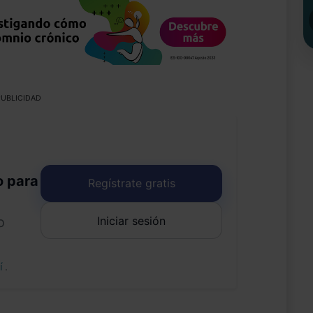
UBLICIDAD
o para
Regístrate gratis
Iniciar sesión
o
uí
.