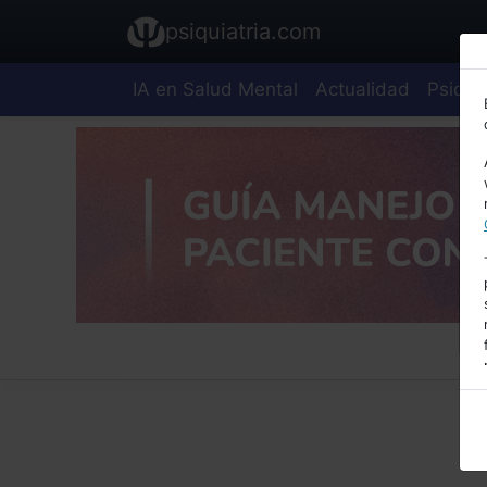
psiquiatria.com
IA en Salud Mental
Actualidad
Psiquia
E
A