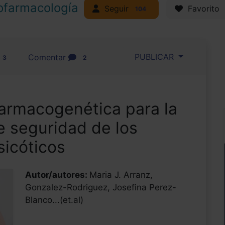
ofarmacología
Seguir
Favorito
104
PUBLICAR
Comentar
3
2
farmacogenética para la
de seguridad de los
sicóticos
Autor/autores:
Maria J. Arranz,
Gonzalez-Rodriguez, Josefina Perez-
Blanco...(et.al)