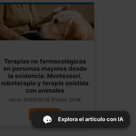
Terapias no farmacológicas
en personas mayores desde
la evidencia: Montessori,
roboterapia y terapia asistida
con animales
Inicio: 30/09/2026 |Precio: 200€
Ver curso
Explora el artículo con IA