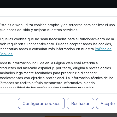
Bienvenid@ a psiquiatria.com
tría
Psicología
Neurociencia
Bienestar
Congreso
Este sitio web utiliza cookies propias y de terceros para analizar el uso
que haces del sitio y mejorar nuestros servicios.
scribe tu Email
Aquellas cookies que no sean necesarias para el funcionamiento de la
web requieren tu consentimiento. Puedes aceptar todas las cookies,
rechazarlas todas o consultar más información en nuestra
Política de
ccede o regístrate con tu email.
Cookies.
Toda la información incluida en la Página Web está referida a
productos del mercado español y, por tanto, dirigida a profesionales
sanitarios legalmente facultados para prescribir o dispensar
Cancelar
medicamentos con ejercicio profesional. La información técnica de los
PUBLICIDAD
fármacos se facilita a título meramente informativo, siendo
responsabilidad de los profesionales facultados prescribir
medicamentos y decidir, en cada caso concreto, el tratamiento más
adecuado a las necesidades del paciente.
Configurar cookies
Rechazar
Acepto