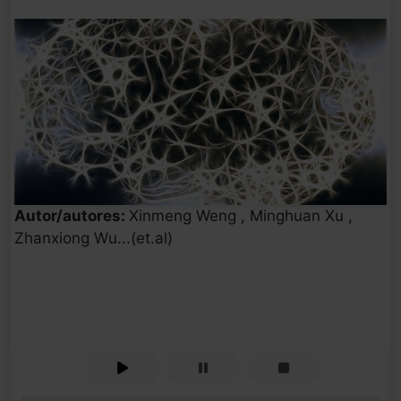
Autor/autores:
Xinmeng Weng , Minghuan Xu ,
Zhanxiong Wu...(et.al)