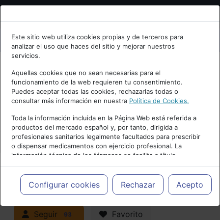
Bienvenid@ a psiquiatria.com
Este sitio web utiliza cookies propias y de terceros para
analizar el uso que haces del sitio y mejorar nuestros
Escribe tu Email
servicios.
Aquellas cookies que no sean necesarias para el
funcionamiento de la web requieren tu consentimiento.
Accede o regístrate con tu email.
Puedes aceptar todas las cookies, rechazarlas todas o
consultar más información en nuestra
Política de Cookies.
PUBLICIDAD
Toda la información incluida en la Página Web está referida a
productos del mercado español y, por tanto, dirigida a
Cancelar
profesionales sanitarios legalmente facultados para prescribir
o dispensar medicamentos con ejercicio profesional. La
información técnica de los fármacos se facilita a título
meramente informativo, siendo responsabilidad de los
profesionales facultados prescribir medicamentos y decidir, en
Actualidad y Artículos
|
Trastornos
cada caso concreto, el tratamiento más adecuado a las
Configurar cookies
Rechazar
Acepto
necesidades del paciente.
neurocognitivos (demencias)
Seguir
Favorito
93