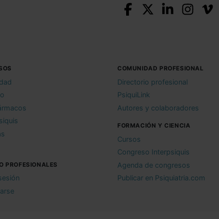
SOS
COMUNIDAD PROFESIONAL
idad
Directorio profesional
io
PsiquiLink
ármacos
Autores y colaboradores
siquis
FORMACIÓN Y CIENCIA
as
Cursos
Congreso Interpsiquis
O PROFESIONALES
Agenda de congresos
 sesión
Publicar en Psiquiatria.com
rarse