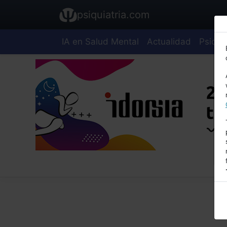
psiquiatria.com
IA en Salud Mental
Actualidad
Psiquia
E
A