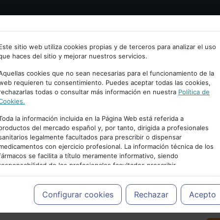
Bienvenid@ a psiquiatria.com
tría
Psicología
Neurociencia
Bienestar
Congreso
Este sitio web utiliza cookies propias y de terceros para analizar el uso
que haces del sitio y mejorar nuestros servicios.
scribe tu Email
Aquellas cookies que no sean necesarias para el funcionamiento de la
web requieren tu consentimiento. Puedes aceptar todas las cookies,
rechazarlas todas o consultar más información en nuestra
Política de
ccede o regístrate con tu email.
Cookies.
Toda la información incluida en la Página Web está referida a
productos del mercado español y, por tanto, dirigida a profesionales
sanitarios legalmente facultados para prescribir o dispensar
Cancelar
medicamentos con ejercicio profesional. La información técnica de los
PUBLICIDAD
fármacos se facilita a título meramente informativo, siendo
responsabilidad de los profesionales facultados prescribir
medicamentos y decidir, en cada caso concreto, el tratamiento más
adecuado a las necesidades del paciente.
Configurar cookies
Rechazar
Acepto