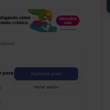
UBLICIDAD
o para
Regístrate gratis
Iniciar sesión
o
uí
.