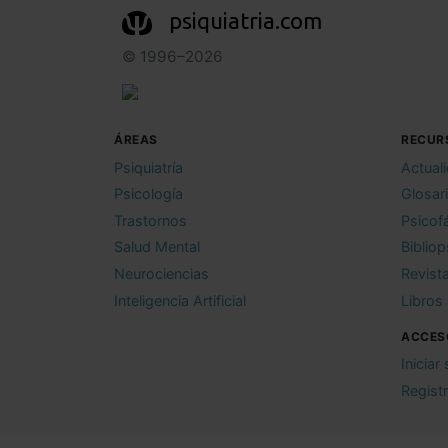
psiquiatria.com
© 1996–2026
ÁREAS
RECUR
Psiquiatría
Actual
Psicología
Glosar
Trastornos
Psicof
Salud Mental
Bibliop
Neurociencias
Revist
Inteligencia Artificial
Libros
ACCES
Iniciar
Regist