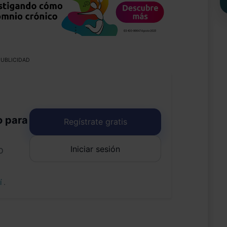
UBLICIDAD
o para
Regístrate gratis
Iniciar sesión
o
uí
.