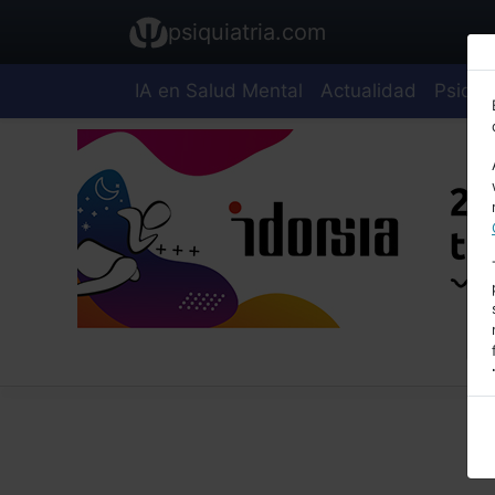
psiquiatria.com
IA en Salud Mental
Actualidad
Psiquia
E
A