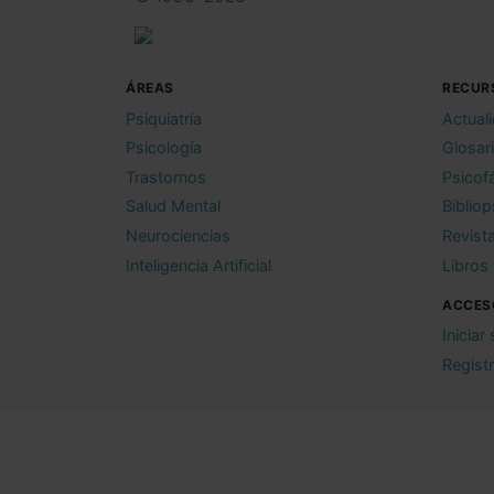
ÁREAS
RECUR
Psiquiatría
Actual
Psicología
Glosar
Trastornos
Psicof
Salud Mental
Bibliop
Neurociencias
Revist
Inteligencia Artificial
Libros
ACCES
Iniciar
Regist