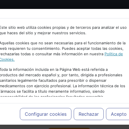
Bienvenid@ a psiquiatria.com
tría
Psicología
Neurociencia
Bienestar
Congreso
Este sitio web utiliza cookies propias y de terceros para analizar el uso
que haces del sitio y mejorar nuestros servicios.
scribe tu Email
Aquellas cookies que no sean necesarias para el funcionamiento de la
web requieren tu consentimiento. Puedes aceptar todas las cookies,
rechazarlas todas o consultar más información en nuestra
Política de
ccede o regístrate con tu email.
Cookies.
Toda la información incluida en la Página Web está referida a
productos del mercado español y, por tanto, dirigida a profesionales
sanitarios legalmente facultados para prescribir o dispensar
Cancelar
medicamentos con ejercicio profesional. La información técnica de los
PUBLICIDAD
fármacos se facilita a título meramente informativo, siendo
responsabilidad de los profesionales facultados prescribir
medicamentos y decidir, en cada caso concreto, el tratamiento más
adecuado a las necesidades del paciente.
Configurar cookies
Rechazar
Acepto