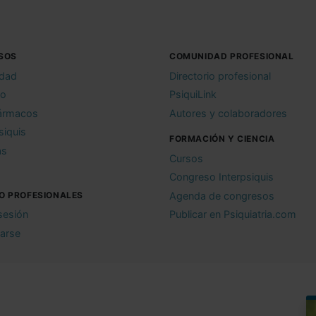
SOS
COMUNIDAD PROFESIONAL
idad
Directorio profesional
io
PsiquiLink
ármacos
Autores y colaboradores
siquis
FORMACIÓN Y CIENCIA
as
Cursos
Congreso Interpsiquis
O PROFESIONALES
Agenda de congresos
 sesión
Publicar en Psiquiatria.com
rarse