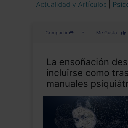
Actualidad y Artículos
|
Psic
Compartir
Me Gusta
La ensoñación des
incluirse como tras
manuales psiquiát