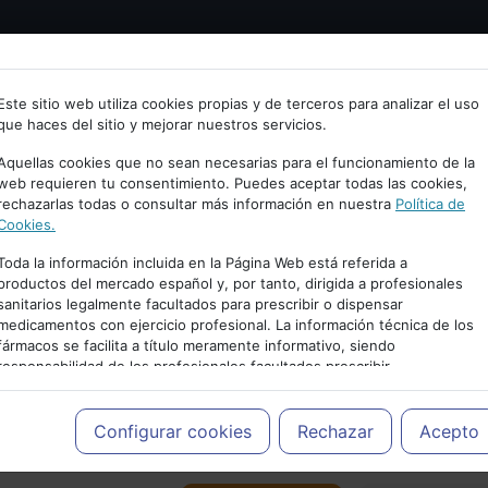
Bienvenid@ a psiquiatria.com
tría
Psicología
Neurociencia
Bienestar
Congreso
Este sitio web utiliza cookies propias y de terceros para analizar el uso
que haces del sitio y mejorar nuestros servicios.
scribe tu Email
Aquellas cookies que no sean necesarias para el funcionamiento de la
web requieren tu consentimiento. Puedes aceptar todas las cookies,
rechazarlas todas o consultar más información en nuestra
Política de
ccede o regístrate con tu email.
Cookies.
Toda la información incluida en la Página Web está referida a
productos del mercado español y, por tanto, dirigida a profesionales
sanitarios legalmente facultados para prescribir o dispensar
Cancelar
medicamentos con ejercicio profesional. La información técnica de los
PUBLICIDAD
fármacos se facilita a título meramente informativo, siendo
responsabilidad de los profesionales facultados prescribir
medicamentos y decidir, en cada caso concreto, el tratamiento más
adecuado a las necesidades del paciente.
Configurar cookies
Rechazar
Acepto