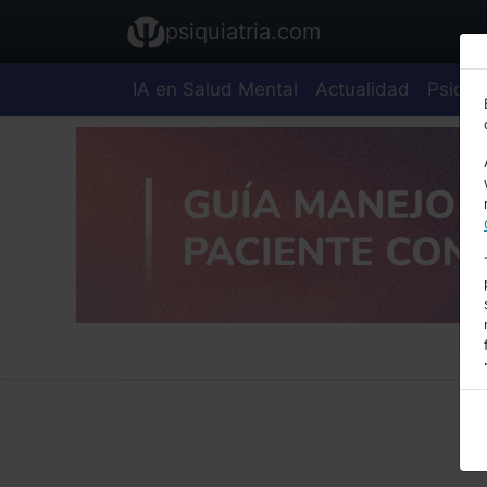
psiquiatria.com
IA en Salud Mental
Actualidad
Psiquia
E
A