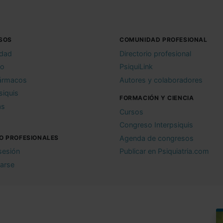
SOS
COMUNIDAD PROFESIONAL
idad
Directorio profesional
io
PsiquiLink
ármacos
Autores y colaboradores
siquis
FORMACIÓN Y CIENCIA
as
Cursos
Congreso Interpsiquis
O PROFESIONALES
Agenda de congresos
 sesión
Publicar en Psiquiatria.com
rarse