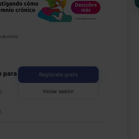
UBLICIDAD
o para
Regístrate gratis
Iniciar sesión
o
uí
.