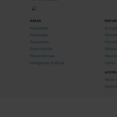
ÁREAS
RECUR
Psiquiatría
Actual
Psicología
Glosar
Trastornos
Psicof
Salud Mental
Bibliop
Neurociencias
Revist
Inteligencia Artificial
Libros
ACCES
Iniciar
Regist