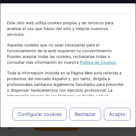
Bienvenid@ a psiquiatria.com
Este sitio web utiliza cookies propias y de terceros para
analizar el uso que haces del sitio y mejorar nuestros
Escribe tu Email
servicios.
Aquellas cookies que no sean necesarias para el
funcionamiento de la web requieren tu consentimiento.
Accede o regístrate con tu email.
Puedes aceptar todas las cookies, rechazarlas todas o
consultar más información en nuestra
Política de Cookies.
PUBLICIDAD
Toda la información incluida en la Página Web está referida a
productos del mercado español y, por tanto, dirigida a
Cancelar
profesionales sanitarios legalmente facultados para prescribir
o dispensar medicamentos con ejercicio profesional. La
información técnica de los fármacos se facilita a título
meramente informativo, siendo responsabilidad de los
profesionales facultados prescribir medicamentos y decidir, en
Actualidad y Artículos
|
Psicología
cada caso concreto, el tratamiento más adecuado a las
Configurar cookies
Rechazar
Acepto
necesidades del paciente.
Seguir
general
Favorito
130