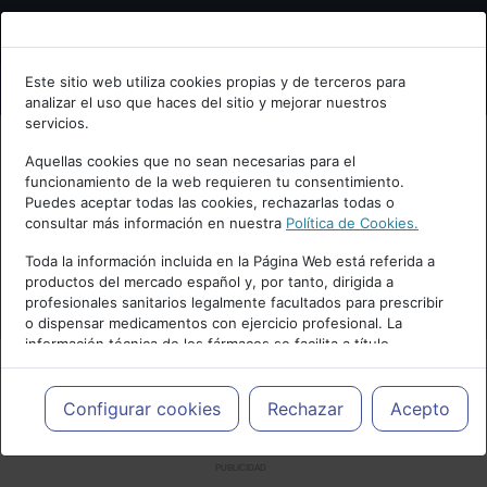
Bienvenid@ a psiquiatria.com
Este sitio web utiliza cookies propias y de terceros para
analizar el uso que haces del sitio y mejorar nuestros
Escribe tu Email
servicios.
Aquellas cookies que no sean necesarias para el
funcionamiento de la web requieren tu consentimiento.
Accede o regístrate con tu email.
Puedes aceptar todas las cookies, rechazarlas todas o
consultar más información en nuestra
Política de Cookies.
Toda la información incluida en la Página Web está referida a
productos del mercado español y, por tanto, dirigida a
Cancelar
profesionales sanitarios legalmente facultados para prescribir
o dispensar medicamentos con ejercicio profesional. La
información técnica de los fármacos se facilita a título
meramente informativo, siendo responsabilidad de los
profesionales facultados prescribir medicamentos y decidir, en
cada caso concreto, el tratamiento más adecuado a las
Configurar cookies
Rechazar
Acepto
necesidades del paciente.
PUBLICIDAD