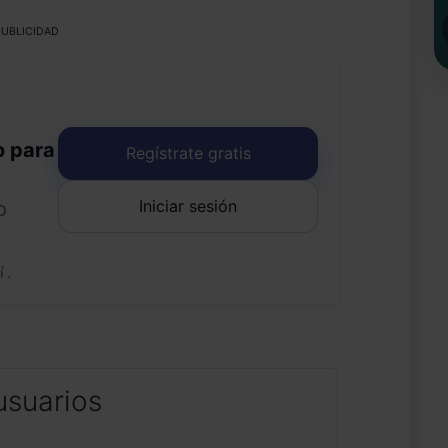
UBLICIDAD
o para
Regístrate gratis
Iniciar sesión
o
uí
.
usuarios