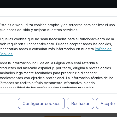
Bienvenid@ a psiquiatria.com
tría
Psicología
Neurociencia
Bienestar
Congreso
Este sitio web utiliza cookies propias y de terceros para analizar el uso
que haces del sitio y mejorar nuestros servicios.
scribe tu Email
Aquellas cookies que no sean necesarias para el funcionamiento de la
web requieren tu consentimiento. Puedes aceptar todas las cookies,
rechazarlas todas o consultar más información en nuestra
Política de
ccede o regístrate con tu email.
Cookies.
Toda la información incluida en la Página Web está referida a
productos del mercado español y, por tanto, dirigida a profesionales
sanitarios legalmente facultados para prescribir o dispensar
Cancelar
medicamentos con ejercicio profesional. La información técnica de los
PUBLICIDAD
fármacos se facilita a título meramente informativo, siendo
responsabilidad de los profesionales facultados prescribir
medicamentos y decidir, en cada caso concreto, el tratamiento más
adecuado a las necesidades del paciente.
Configurar cookies
Rechazar
Acepto