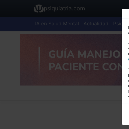
psiquiatria.com
IA en Salud Mental
Actualidad
Psiquia
E
A