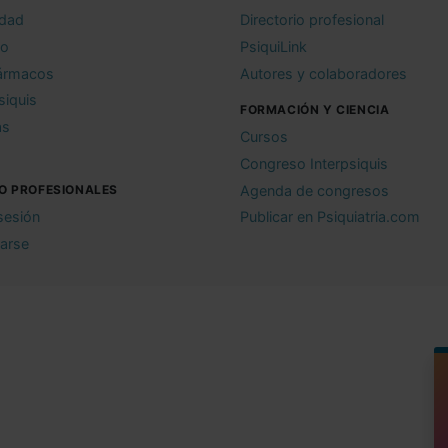
idad
Directorio profesional
io
PsiquiLink
ármacos
Autores y colaboradores
siquis
FORMACIÓN Y CIENCIA
as
Cursos
Congreso Interpsiquis
O PROFESIONALES
Agenda de congresos
 sesión
Publicar en Psiquiatria.com
rarse