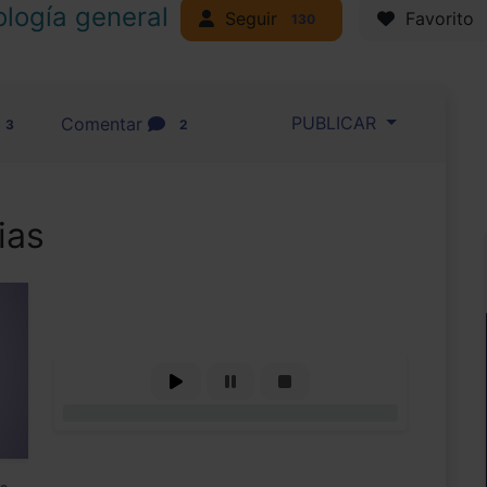
ología general
Seguir
Favorito
130
PUBLICAR
Comentar
3
2
ias
0%