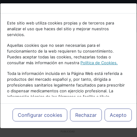
Bienvenid@ a psiquiatria.com
Este sitio web utiliza cookies propias y de terceros para
analizar el uso que haces del sitio y mejorar nuestros
Escribe tu Email
servicios.
Aquellas cookies que no sean necesarias para el
funcionamiento de la web requieren tu consentimiento.
Accede o regístrate con tu email.
Puedes aceptar todas las cookies, rechazarlas todas o
consultar más información en nuestra
Política de Cookies.
Toda la información incluida en la Página Web está referida a
productos del mercado español y, por tanto, dirigida a
Cancelar
profesionales sanitarios legalmente facultados para prescribir
o dispensar medicamentos con ejercicio profesional. La
información técnica de los fármacos se facilita a título
meramente informativo, siendo responsabilidad de los
profesionales facultados prescribir medicamentos y decidir, en
cada caso concreto, el tratamiento más adecuado a las
Configurar cookies
Rechazar
Acepto
necesidades del paciente.
PUBLICIDAD