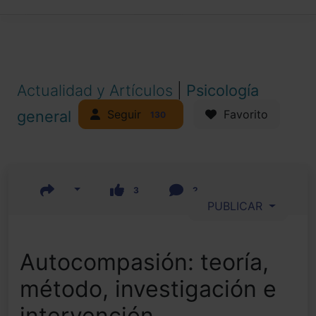
Actualidad y Artículos
|
Psicología
Seguir
general
Favorito
130
3
2
PUBLICAR
Autocompasión: teoría,
método, investigación e
intervención