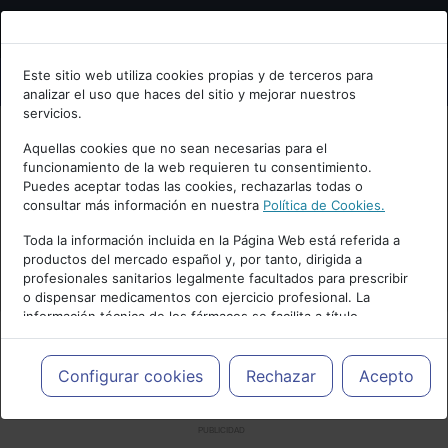
Bienvenid@ a psiquiatria.com
Este sitio web utiliza cookies propias y de terceros para
analizar el uso que haces del sitio y mejorar nuestros
Escribe tu Email
servicios.
Aquellas cookies que no sean necesarias para el
funcionamiento de la web requieren tu consentimiento.
Accede o regístrate con tu email.
Puedes aceptar todas las cookies, rechazarlas todas o
consultar más información en nuestra
Política de Cookies.
Toda la información incluida en la Página Web está referida a
productos del mercado español y, por tanto, dirigida a
Cancelar
profesionales sanitarios legalmente facultados para prescribir
o dispensar medicamentos con ejercicio profesional. La
información técnica de los fármacos se facilita a título
meramente informativo, siendo responsabilidad de los
profesionales facultados prescribir medicamentos y decidir, en
cada caso concreto, el tratamiento más adecuado a las
Configurar cookies
Rechazar
Acepto
necesidades del paciente.
PUBLICIDAD