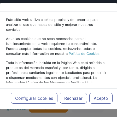
Este sitio web utiliza cookies propias y de terceros para
analizar el uso que haces del sitio y mejorar nuestros
servicios.
Aquellas cookies que no sean necesarias para el
funcionamiento de la web requieren tu consentimiento.
Puedes aceptar todas las cookies, rechazarlas todas o
consultar más información en nuestra
Política de Cookies.
PUBLICIDAD
Toda la información incluida en la Página Web está referida a
productos del mercado español y, por tanto, dirigida a
profesionales sanitarios legalmente facultados para prescribir
o dispensar medicamentos con ejercicio profesional. La
información técnica de los fármacos se facilita a título
meramente informativo, siendo responsabilidad de los
profesionales facultados prescribir medicamentos y decidir, en
Actualidad y Artículos
|
Psicología
cada caso concreto, el tratamiento más adecuado a las
Configurar cookies
Rechazar
Acepto
necesidades del paciente.
Seguir
general
Favorito
130