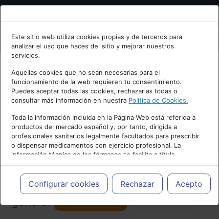
Bienvenid@ a psiquiatria.com
Este sitio web utiliza cookies propias y de terceros para
analizar el uso que haces del sitio y mejorar nuestros
Escribe tu Email
servicios.
Aquellas cookies que no sean necesarias para el
funcionamiento de la web requieren tu consentimiento.
Accede o regístrate con tu email.
Puedes aceptar todas las cookies, rechazarlas todas o
consultar más información en nuestra
Política de Cookies.
PUBLICIDAD
Toda la información incluida en la Página Web está referida a
productos del mercado español y, por tanto, dirigida a
Cancelar
profesionales sanitarios legalmente facultados para prescribir
o dispensar medicamentos con ejercicio profesional. La
información técnica de los fármacos se facilita a título
meramente informativo, siendo responsabilidad de los
profesionales facultados prescribir medicamentos y decidir, en
Actualidad y Artículos
|
Psicología
cada caso concreto, el tratamiento más adecuado a las
Configurar cookies
Rechazar
Acepto
necesidades del paciente.
Seguir
general
Favorito
130