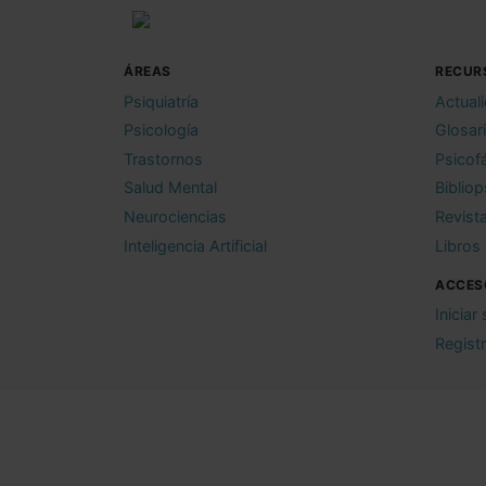
ÁREAS
RECUR
Psiquiatría
Actual
Psicología
Glosar
Trastornos
Psicof
Salud Mental
Bibliop
Neurociencias
Revist
Inteligencia Artificial
Libros
ACCES
Iniciar
Regist