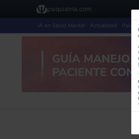
psiquiatria.com
IA en Salud Mental
Actualidad
Psiquia
E
A