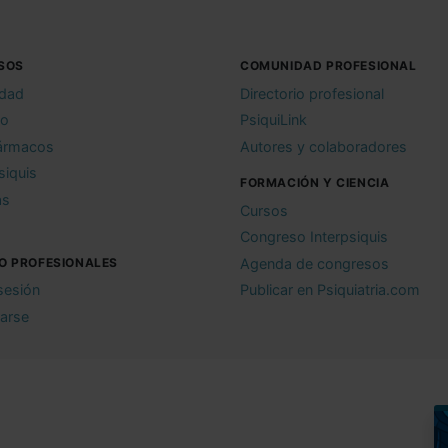
SOS
COMUNIDAD PROFESIONAL
idad
Directorio profesional
io
PsiquiLink
ármacos
Autores y colaboradores
siquis
FORMACIÓN Y CIENCIA
as
Cursos
Congreso Interpsiquis
O PROFESIONALES
Agenda de congresos
 sesión
Publicar en Psiquiatria.com
rarse