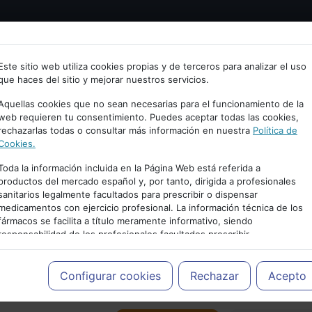
Bienvenid@ a psiquiatria.com
tría
Psicología
Neurociencia
Bienestar
Congreso
Este sitio web utiliza cookies propias y de terceros para analizar el uso
que haces del sitio y mejorar nuestros servicios.
scribe tu Email
Aquellas cookies que no sean necesarias para el funcionamiento de la
web requieren tu consentimiento. Puedes aceptar todas las cookies,
rechazarlas todas o consultar más información en nuestra
Política de
ccede o regístrate con tu email.
Cookies.
Toda la información incluida en la Página Web está referida a
productos del mercado español y, por tanto, dirigida a profesionales
sanitarios legalmente facultados para prescribir o dispensar
Cancelar
medicamentos con ejercicio profesional. La información técnica de los
PUBLICIDAD
fármacos se facilita a título meramente informativo, siendo
responsabilidad de los profesionales facultados prescribir
medicamentos y decidir, en cada caso concreto, el tratamiento más
adecuado a las necesidades del paciente.
Configurar cookies
Rechazar
Acepto