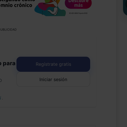
UBLICIDAD
o para
Regístrate gratis
Iniciar sesión
o
uí
.