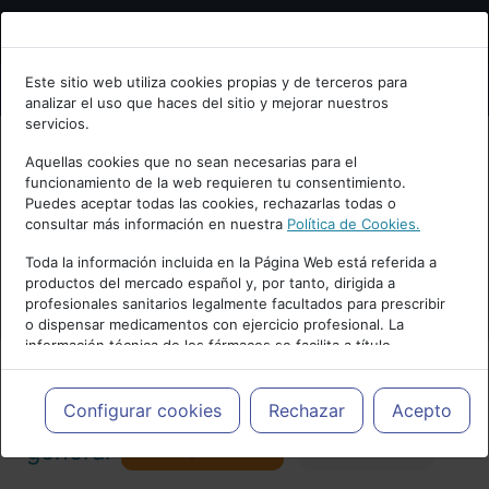
Bienvenid@ a psiquiatria.com
Este sitio web utiliza cookies propias y de terceros para
analizar el uso que haces del sitio y mejorar nuestros
Escribe tu Email
servicios.
Aquellas cookies que no sean necesarias para el
funcionamiento de la web requieren tu consentimiento.
Accede o regístrate con tu email.
Puedes aceptar todas las cookies, rechazarlas todas o
consultar más información en nuestra
Política de Cookies.
PUBLICIDAD
Toda la información incluida en la Página Web está referida a
productos del mercado español y, por tanto, dirigida a
Cancelar
profesionales sanitarios legalmente facultados para prescribir
o dispensar medicamentos con ejercicio profesional. La
información técnica de los fármacos se facilita a título
meramente informativo, siendo responsabilidad de los
profesionales facultados prescribir medicamentos y decidir, en
Actualidad y Artículos
|
Psicología
cada caso concreto, el tratamiento más adecuado a las
Configurar cookies
Rechazar
Acepto
necesidades del paciente.
Seguir
general
Favorito
130