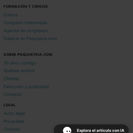
FORMACIÓN Y CIENCIA
Cursos
Congreso Interpsiquis
Agenda de congresos
Publicar en Psiquiatria.com
SOBRE PSIQUIATRIA.COM
30 años contigo
Quiénes somos
Clientes
Patrocinio y publicidad
Contacto
LEGAL
Aviso legal
Privacidad
Cookies
Explora el artículo con IA