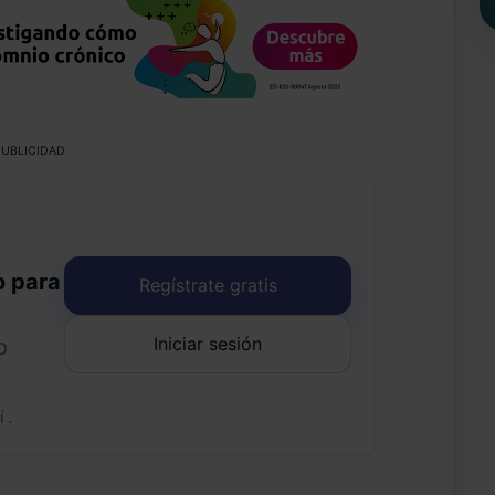
UBLICIDAD
o para
Regístrate gratis
Iniciar sesión
o
uí
.