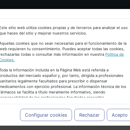
Bienvenid@ a psiquiatria.com
tría
Psicología
Neurociencia
Bienestar
Congreso
Este sitio web utiliza cookies propias y de terceros para analizar el uso
que haces del sitio y mejorar nuestros servicios.
scribe tu Email
Aquellas cookies que no sean necesarias para el funcionamiento de la
web requieren tu consentimiento. Puedes aceptar todas las cookies,
rechazarlas todas o consultar más información en nuestra
Política de
ccede o regístrate con tu email.
Cookies.
Toda la información incluida en la Página Web está referida a
productos del mercado español y, por tanto, dirigida a profesionales
sanitarios legalmente facultados para prescribir o dispensar
Cancelar
medicamentos con ejercicio profesional. La información técnica de los
PUBLICIDAD
fármacos se facilita a título meramente informativo, siendo
responsabilidad de los profesionales facultados prescribir
medicamentos y decidir, en cada caso concreto, el tratamiento más
adecuado a las necesidades del paciente.
Configurar cookies
Rechazar
Acepto