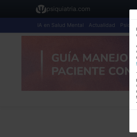
psiquiatria.com
IA en Salud Mental
Actualidad
Psiquia
E
A