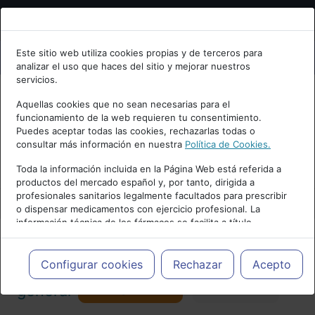
Bienvenid@ a psiquiatria.com
Este sitio web utiliza cookies propias y de terceros para
analizar el uso que haces del sitio y mejorar nuestros
Escribe tu Email
servicios.
Aquellas cookies que no sean necesarias para el
funcionamiento de la web requieren tu consentimiento.
Accede o regístrate con tu email.
Puedes aceptar todas las cookies, rechazarlas todas o
consultar más información en nuestra
Política de Cookies.
PUBLICIDAD
Toda la información incluida en la Página Web está referida a
productos del mercado español y, por tanto, dirigida a
Cancelar
profesionales sanitarios legalmente facultados para prescribir
o dispensar medicamentos con ejercicio profesional. La
información técnica de los fármacos se facilita a título
meramente informativo, siendo responsabilidad de los
profesionales facultados prescribir medicamentos y decidir, en
Actualidad y Artículos
|
Psicología
cada caso concreto, el tratamiento más adecuado a las
Configurar cookies
Rechazar
Acepto
necesidades del paciente.
Seguir
general
Favorito
130