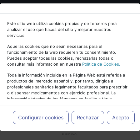
Bienvenid@ a psiquiatria.com
Este sitio web utiliza cookies propias y de terceros para
analizar el uso que haces del sitio y mejorar nuestros
Escribe tu Email
servicios.
Aquellas cookies que no sean necesarias para el
funcionamiento de la web requieren tu consentimiento.
Accede o regístrate con tu email.
Puedes aceptar todas las cookies, rechazarlas todas o
consultar más información en nuestra
Política de Cookies.
Toda la información incluida en la Página Web está referida a
productos del mercado español y, por tanto, dirigida a
Cancelar
profesionales sanitarios legalmente facultados para prescribir
o dispensar medicamentos con ejercicio profesional. La
información técnica de los fármacos se facilita a título
meramente informativo, siendo responsabilidad de los
profesionales facultados prescribir medicamentos y decidir, en
cada caso concreto, el tratamiento más adecuado a las
Configurar cookies
Rechazar
Acepto
necesidades del paciente.
PUBLICIDAD