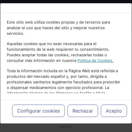
Bienvenid@ a psiquiatria.com
Este sitio web utiliza cookies propias y de terceros para
analizar el uso que haces del sitio y mejorar nuestros
Escribe tu Email
servicios.
Aquellas cookies que no sean necesarias para el
funcionamiento de la web requieren tu consentimiento.
Accede o regístrate con tu email.
Puedes aceptar todas las cookies, rechazarlas todas o
consultar más información en nuestra
Política de Cookies.
Toda la información incluida en la Página Web está referida a
productos del mercado español y, por tanto, dirigida a
Cancelar
profesionales sanitarios legalmente facultados para prescribir
o dispensar medicamentos con ejercicio profesional. La
información técnica de los fármacos se facilita a título
meramente informativo, siendo responsabilidad de los
profesionales facultados prescribir medicamentos y decidir, en
cada caso concreto, el tratamiento más adecuado a las
Configurar cookies
Rechazar
Acepto
necesidades del paciente.
PUBLICIDAD