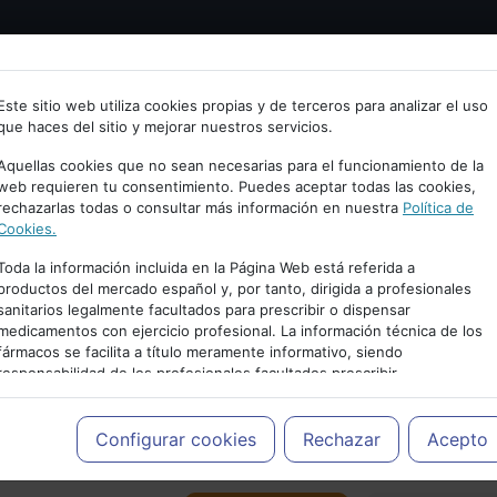
Bienvenid@ a psiquiatria.com
tría
Psicología
Neurociencia
Bienestar
Congreso
Este sitio web utiliza cookies propias y de terceros para analizar el uso
que haces del sitio y mejorar nuestros servicios.
scribe tu Email
Aquellas cookies que no sean necesarias para el funcionamiento de la
web requieren tu consentimiento. Puedes aceptar todas las cookies,
rechazarlas todas o consultar más información en nuestra
Política de
ccede o regístrate con tu email.
Cookies.
Toda la información incluida en la Página Web está referida a
productos del mercado español y, por tanto, dirigida a profesionales
sanitarios legalmente facultados para prescribir o dispensar
Cancelar
medicamentos con ejercicio profesional. La información técnica de los
PUBLICIDAD
fármacos se facilita a título meramente informativo, siendo
responsabilidad de los profesionales facultados prescribir
medicamentos y decidir, en cada caso concreto, el tratamiento más
adecuado a las necesidades del paciente.
Configurar cookies
Rechazar
Acepto