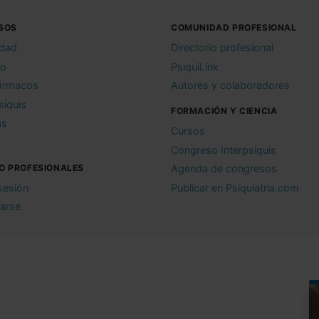
SOS
COMUNIDAD PROFESIONAL
idad
Directorio profesional
io
PsiquiLink
ármacos
Autores y colaboradores
siquis
FORMACIÓN Y CIENCIA
as
Cursos
Congreso Interpsiquis
O PROFESIONALES
Agenda de congresos
 sesión
Publicar en Psiquiatria.com
rarse