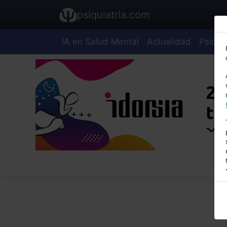
psiquiatria.com
IA en Salud Mental
Actualidad
Psiquia
E
A