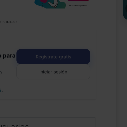
UBLICIDAD
o para
Regístrate gratis
Iniciar sesión
o
uí
.
usuarios