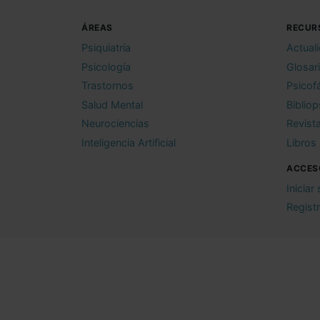
ÁREAS
RECUR
Psiquiatría
Actual
Psicología
Glosar
Trastornos
Psicof
Salud Mental
Bibliop
Neurociencias
Revist
Inteligencia Artificial
Libros
ACCES
Iniciar
Regist