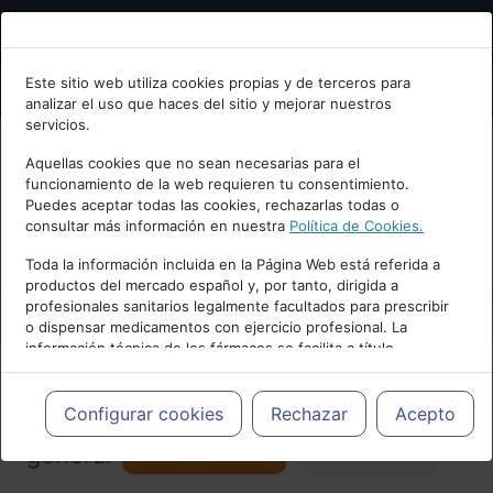
Bienvenid@ a psiquiatria.com
Este sitio web utiliza cookies propias y de terceros para
analizar el uso que haces del sitio y mejorar nuestros
Escribe tu Email
servicios.
Aquellas cookies que no sean necesarias para el
funcionamiento de la web requieren tu consentimiento.
Accede o regístrate con tu email.
Puedes aceptar todas las cookies, rechazarlas todas o
consultar más información en nuestra
Política de Cookies.
PUBLICIDAD
Toda la información incluida en la Página Web está referida a
productos del mercado español y, por tanto, dirigida a
Cancelar
profesionales sanitarios legalmente facultados para prescribir
o dispensar medicamentos con ejercicio profesional. La
información técnica de los fármacos se facilita a título
meramente informativo, siendo responsabilidad de los
profesionales facultados prescribir medicamentos y decidir, en
Actualidad y Artículos
|
Psicología
cada caso concreto, el tratamiento más adecuado a las
Configurar cookies
Rechazar
Acepto
necesidades del paciente.
Seguir
general
Favorito
130