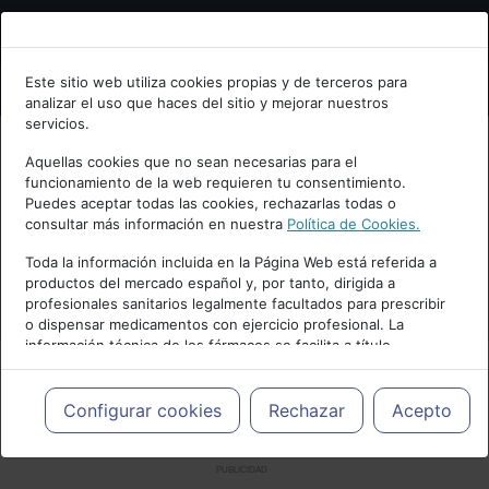
Bienvenid@ a psiquiatria.com
Este sitio web utiliza cookies propias y de terceros para
analizar el uso que haces del sitio y mejorar nuestros
Escribe tu Email
servicios.
Aquellas cookies que no sean necesarias para el
funcionamiento de la web requieren tu consentimiento.
Accede o regístrate con tu email.
Puedes aceptar todas las cookies, rechazarlas todas o
consultar más información en nuestra
Política de Cookies.
Toda la información incluida en la Página Web está referida a
productos del mercado español y, por tanto, dirigida a
Cancelar
profesionales sanitarios legalmente facultados para prescribir
o dispensar medicamentos con ejercicio profesional. La
información técnica de los fármacos se facilita a título
meramente informativo, siendo responsabilidad de los
profesionales facultados prescribir medicamentos y decidir, en
cada caso concreto, el tratamiento más adecuado a las
Configurar cookies
Rechazar
Acepto
necesidades del paciente.
PUBLICIDAD