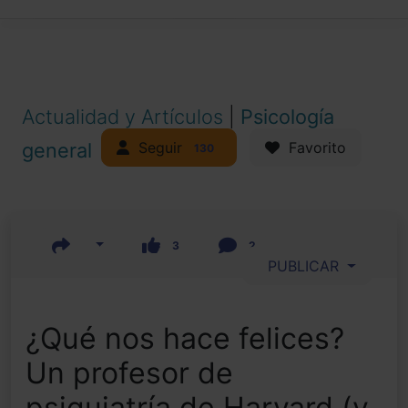
Actualidad y Artículos
|
Psicología
Seguir
general
Favorito
130
3
2
PUBLICAR
¿Qué nos hace felices?
Un profesor de
psiquiatría de Harvard (y