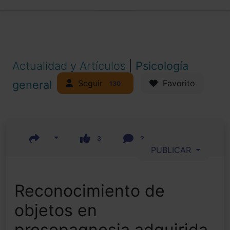
Actualidad y Artículos
|
Psicología
Seguir
general
Favorito
130
3
2
PUBLICAR
Reconocimiento de
objetos en
prosopagnosia adquirida