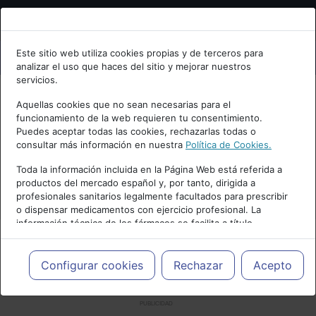
Bienvenid@ a psiquiatria.com
Este sitio web utiliza cookies propias y de terceros para
analizar el uso que haces del sitio y mejorar nuestros
Escribe tu Email
servicios.
Aquellas cookies que no sean necesarias para el
funcionamiento de la web requieren tu consentimiento.
Accede o regístrate con tu email.
Puedes aceptar todas las cookies, rechazarlas todas o
consultar más información en nuestra
Política de Cookies.
Toda la información incluida en la Página Web está referida a
productos del mercado español y, por tanto, dirigida a
Cancelar
profesionales sanitarios legalmente facultados para prescribir
o dispensar medicamentos con ejercicio profesional. La
información técnica de los fármacos se facilita a título
meramente informativo, siendo responsabilidad de los
profesionales facultados prescribir medicamentos y decidir, en
cada caso concreto, el tratamiento más adecuado a las
Configurar cookies
Rechazar
Acepto
necesidades del paciente.
PUBLICIDAD