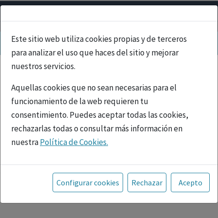
Este sitio web utiliza cookies propias y de terceros
para analizar el uso que haces del sitio y mejorar
nuestros servicios.
Aquellas cookies que no sean necesarias para el
funcionamiento de la web requieren tu
consentimiento. Puedes aceptar todas las cookies,
rechazarlas todas o consultar más información en
nuestra
Política de Cookies.
PUBLICIDAD
Toda la información incluida en la Página Web está
referida a productos del mercado español y, por
Configurar cookies
Rechazar
Acepto
tanto, dirigida a profesionales sanitarios legalmente
facultados para prescribir o dispensar medicamentos