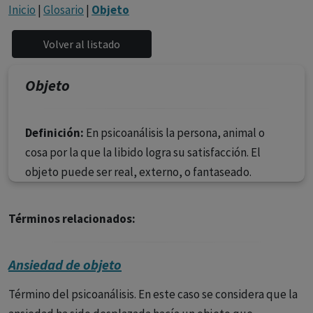
con ejercicio profesional. La información técnica de los
Inicio
|
Glosario
|
Objeto
fármacos se facilita a título meramente informativo,
siendo responsabilidad de los profesionales
facultados prescribir medicamentos y decidir, en cada
caso concreto, el tratamiento más adecuado a las
Objeto
necesidades del paciente.
Definición:
En psicoanálisis la persona, animal o
cosa por la que la libido logra su satisfacción. El
objeto puede ser real, externo, o fantaseado.
Términos relacionados:
Ansiedad de objeto
Término del psicoanálisis. En este caso se considera que la