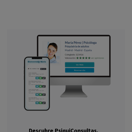
Descubre PsiquiConsultas.