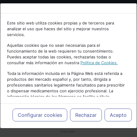
Bienvenid@ a psiquiatria.com
Este sitio web utiliza cookies propias y de terceros para
analizar el uso que haces del sitio y mejorar nuestros
Escribe tu Email
servicios.
Aquellas cookies que no sean necesarias para el
funcionamiento de la web requieren tu consentimiento.
Accede o regístrate con tu email.
Puedes aceptar todas las cookies, rechazarlas todas o
consultar más información en nuestra
Política de Cookies.
Toda la información incluida en la Página Web está referida a
productos del mercado español y, por tanto, dirigida a
Cancelar
profesionales sanitarios legalmente facultados para prescribir
o dispensar medicamentos con ejercicio profesional. La
información técnica de los fármacos se facilita a título
meramente informativo, siendo responsabilidad de los
profesionales facultados prescribir medicamentos y decidir, en
cada caso concreto, el tratamiento más adecuado a las
Configurar cookies
Rechazar
Acepto
necesidades del paciente.
PUBLICIDAD