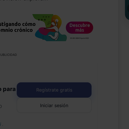
UBLICIDAD
o para
Regístrate gratis
Iniciar sesión
o
uí
.