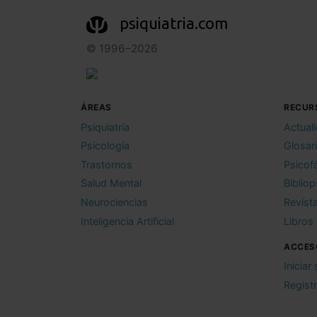
psiquiatria.com
© 1996–2026
ÁREAS
RECUR
Psiquiatría
Actual
Psicología
Glosar
Trastornos
Psicof
Salud Mental
Bibliop
Neurociencias
Revist
Inteligencia Artificial
Libros
ACCES
Iniciar
Regist