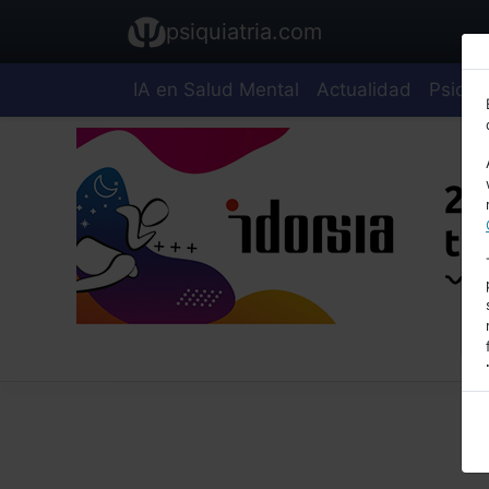
psiquiatria.com
IA en Salud Mental
Actualidad
Psiquia
E
A