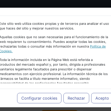
Bienvenid@ a psiquiatria.com
tría
Psicología
Neurociencia
Bienestar
Congreso
Este sitio web utiliza cookies propias y de terceros para analizar el uso
que haces del sitio y mejorar nuestros servicios.
scribe tu Email
Aquellas cookies que no sean necesarias para el funcionamiento de la
web requieren tu consentimiento. Puedes aceptar todas las cookies,
rechazarlas todas o consultar más información en nuestra
Política de
ccede o regístrate con tu email.
Cookies.
Toda la información incluida en la Página Web está referida a
productos del mercado español y, por tanto, dirigida a profesionales
sanitarios legalmente facultados para prescribir o dispensar
Cancelar
medicamentos con ejercicio profesional. La información técnica de los
PUBLICIDAD
fármacos se facilita a título meramente informativo, siendo
responsabilidad de los profesionales facultados prescribir
medicamentos y decidir, en cada caso concreto, el tratamiento más
adecuado a las necesidades del paciente.
Configurar cookies
Rechazar
Acepto