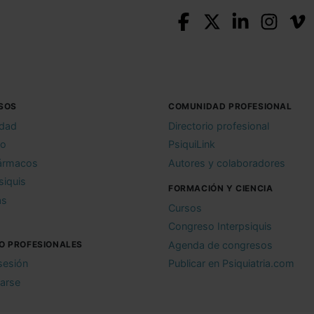
SOS
COMUNIDAD PROFESIONAL
idad
Directorio profesional
io
PsiquiLink
ármacos
Autores y colaboradores
siquis
FORMACIÓN Y CIENCIA
as
Cursos
Congreso Interpsiquis
O PROFESIONALES
Agenda de congresos
 sesión
Publicar en Psiquiatria.com
rarse