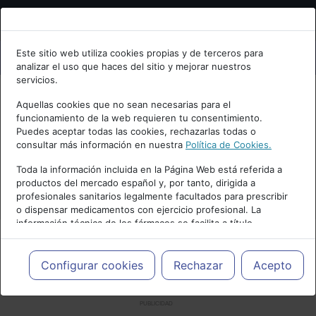
Bienvenid@ a psiquiatria.com
Este sitio web utiliza cookies propias y de terceros para
analizar el uso que haces del sitio y mejorar nuestros
Escribe tu Email
servicios.
Aquellas cookies que no sean necesarias para el
funcionamiento de la web requieren tu consentimiento.
Accede o regístrate con tu email.
Puedes aceptar todas las cookies, rechazarlas todas o
consultar más información en nuestra
Política de Cookies.
Toda la información incluida en la Página Web está referida a
productos del mercado español y, por tanto, dirigida a
Cancelar
profesionales sanitarios legalmente facultados para prescribir
o dispensar medicamentos con ejercicio profesional. La
información técnica de los fármacos se facilita a título
meramente informativo, siendo responsabilidad de los
profesionales facultados prescribir medicamentos y decidir, en
cada caso concreto, el tratamiento más adecuado a las
Configurar cookies
Rechazar
Acepto
necesidades del paciente.
PUBLICIDAD