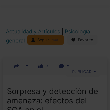
Actualidad y Artículos
|
Psicología
Seguir
general
Favorito
130
3
2
PUBLICAR
Sorpresa y detección de
amenaza: efectos del
SOA en el