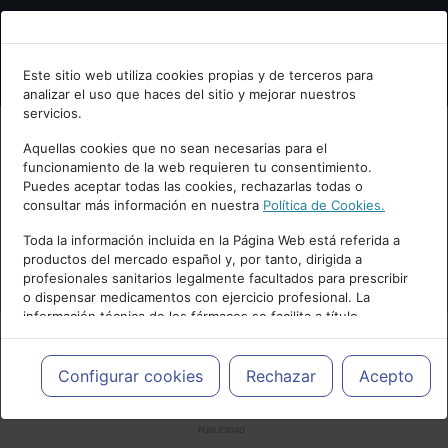
Bienvenid@ a psiquiatria.com
Este sitio web utiliza cookies propias y de terceros para
analizar el uso que haces del sitio y mejorar nuestros
Escribe tu Email
servicios.
Aquellas cookies que no sean necesarias para el
funcionamiento de la web requieren tu consentimiento.
Accede o regístrate con tu email.
Puedes aceptar todas las cookies, rechazarlas todas o
consultar más información en nuestra
Política de Cookies.
Toda la información incluida en la Página Web está referida a
productos del mercado español y, por tanto, dirigida a
Cancelar
profesionales sanitarios legalmente facultados para prescribir
o dispensar medicamentos con ejercicio profesional. La
información técnica de los fármacos se facilita a título
meramente informativo, siendo responsabilidad de los
profesionales facultados prescribir medicamentos y decidir, en
cada caso concreto, el tratamiento más adecuado a las
Configurar cookies
Rechazar
Acepto
necesidades del paciente.
PUBLICIDAD