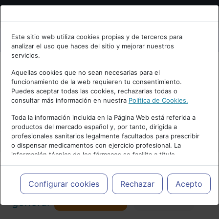
Bienvenid@ a psiquiatria.com
Este sitio web utiliza cookies propias y de terceros para
analizar el uso que haces del sitio y mejorar nuestros
Escribe tu Email
servicios.
Aquellas cookies que no sean necesarias para el
funcionamiento de la web requieren tu consentimiento.
Accede o regístrate con tu email.
Puedes aceptar todas las cookies, rechazarlas todas o
consultar más información en nuestra
Política de Cookies.
PUBLICIDAD
Toda la información incluida en la Página Web está referida a
productos del mercado español y, por tanto, dirigida a
Cancelar
profesionales sanitarios legalmente facultados para prescribir
o dispensar medicamentos con ejercicio profesional. La
información técnica de los fármacos se facilita a título
meramente informativo, siendo responsabilidad de los
profesionales facultados prescribir medicamentos y decidir, en
Actualidad y Artículos
|
Psicología
cada caso concreto, el tratamiento más adecuado a las
Configurar cookies
Rechazar
Acepto
necesidades del paciente.
Seguir
general
Favorito
130