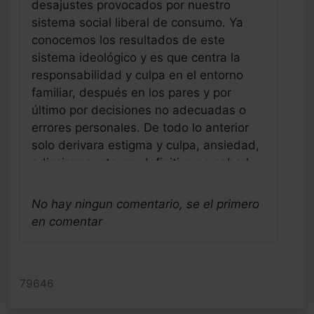
desajustes provocados por nuestro
sistema social liberal de consumo. Ya
conocemos los resultados de este
sistema ideológico y es que centra la
responsabilidad y culpa en el entorno
familiar, después en los pares y por
último por decisiones no adecuadas o
errores personales. De todo lo anterior
solo derivara estigma y culpa, ansiedad,
adicciones, etc, en definitiva no saberlo
afrontar y también a ocultarlo como
primera opción. Siempre ha sido así, pero
No hay ningun comentario, se el primero
viene bien que culpemos a la pandemia
en comentar
covid de todo lo que nos venía encima,
por mérito propio de nuestro estilo social
de vida. Ya tenemos experiencia de
79646
cuando intoxicamos de forma global a
varias generaciones con el tabaquismo