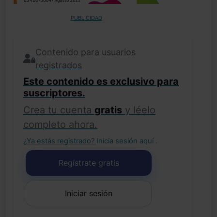
PUBLICIDAD
Contenido para usuarios
registrados
Este contenido es exclusivo para
suscriptores.
Crea tu cuenta
gratis
y léelo
completo ahora.
¿Ya estás registrado?
Inicia sesión aquí
.
Regístrate gratis
Iniciar sesión