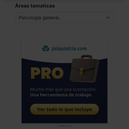
procesado industrial, hasta declararle la
Áreas tematicas
guerra actual, y... culpables a las mismas
victimas. Todo es acción-reacción,
causa-efecto, el tema de la reflexión y
de la prevención aún no ha llegado.
Saludos y pido perdón por mi análisis
critico al sistema, nunca a las victimas.
Saludos alegres del neandertal
hiperactivo de Sevilla
Jose Luis Frias Pulido
Médico - España
Fecha: 02/06/2026
Publicidad