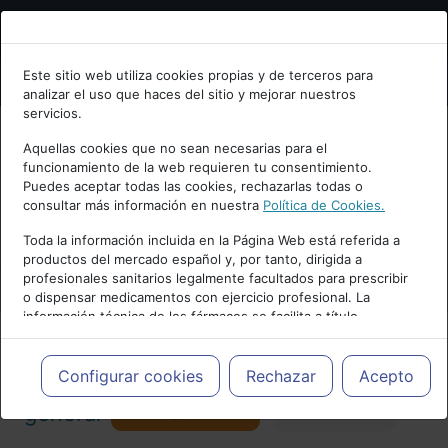
Bienvenid@ a psiquiatria.com
Este sitio web utiliza cookies propias y de terceros para
analizar el uso que haces del sitio y mejorar nuestros
Escribe tu Email
servicios.
Aquellas cookies que no sean necesarias para el
funcionamiento de la web requieren tu consentimiento.
Accede o regístrate con tu email.
Puedes aceptar todas las cookies, rechazarlas todas o
consultar más información en nuestra
Política de Cookies.
PUBLICIDAD
Toda la información incluida en la Página Web está referida a
productos del mercado español y, por tanto, dirigida a
Cancelar
profesionales sanitarios legalmente facultados para prescribir
o dispensar medicamentos con ejercicio profesional. La
información técnica de los fármacos se facilita a título
meramente informativo, siendo responsabilidad de los
profesionales facultados prescribir medicamentos y decidir, en
Actualidad y Artículos
|
Psicología
cada caso concreto, el tratamiento más adecuado a las
Configurar cookies
Rechazar
Acepto
necesidades del paciente.
Seguir
general
Favorito
130