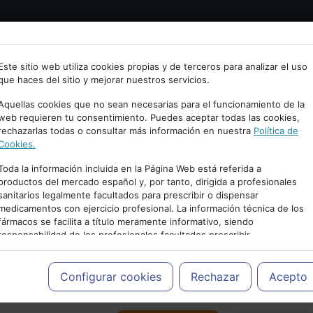
Bienvenid@ a psiquiatria.com
tría
Psicología
Neurociencia
Bienestar
Congreso
Este sitio web utiliza cookies propias y de terceros para analizar el uso
que haces del sitio y mejorar nuestros servicios.
scribe tu Email
Aquellas cookies que no sean necesarias para el funcionamiento de la
web requieren tu consentimiento. Puedes aceptar todas las cookies,
rechazarlas todas o consultar más información en nuestra
Política de
ccede o regístrate con tu email.
Cookies.
Toda la información incluida en la Página Web está referida a
productos del mercado español y, por tanto, dirigida a profesionales
sanitarios legalmente facultados para prescribir o dispensar
Cancelar
medicamentos con ejercicio profesional. La información técnica de los
PUBLICIDAD
fármacos se facilita a título meramente informativo, siendo
responsabilidad de los profesionales facultados prescribir
medicamentos y decidir, en cada caso concreto, el tratamiento más
adecuado a las necesidades del paciente.
Configurar cookies
Rechazar
Acepto