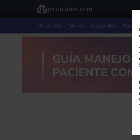
psiquiatria.com
IA en Salud Mental
Actualidad
Psiquia
E
A