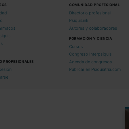
SOS
COMUNIDAD PROFESIONAL
idad
Directorio profesional
io
PsiquiLink
ármacos
Autores y colaboradores
siquis
FORMACIÓN Y CIENCIA
as
Cursos
Congreso Interpsiquis
O PROFESIONALES
Agenda de congresos
 sesión
Publicar en Psiquiatria.com
rarse