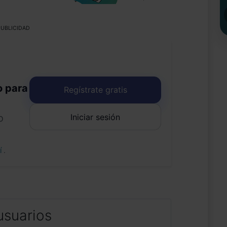
UBLICIDAD
o para
Regístrate gratis
Iniciar sesión
o
uí
.
usuarios