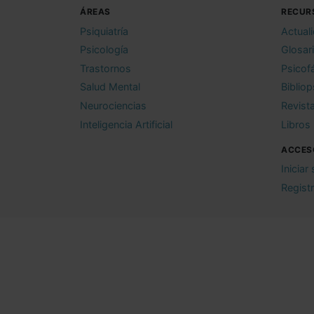
ÁREAS
RECUR
Psiquiatría
Actual
Psicología
Glosar
Trastornos
Psicof
Salud Mental
Bibliop
Neurociencias
Revist
Inteligencia Artificial
Libros
ACCES
Iniciar
Regist