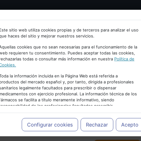
Bienvenid@ a psiquiatria.com
tría
Psicología
Neurociencia
Bienestar
Congreso
Este sitio web utiliza cookies propias y de terceros para analizar el uso
que haces del sitio y mejorar nuestros servicios.
scribe tu Email
Aquellas cookies que no sean necesarias para el funcionamiento de la
web requieren tu consentimiento. Puedes aceptar todas las cookies,
rechazarlas todas o consultar más información en nuestra
Política de
ccede o regístrate con tu email.
Cookies.
Toda la información incluida en la Página Web está referida a
productos del mercado español y, por tanto, dirigida a profesionales
sanitarios legalmente facultados para prescribir o dispensar
Cancelar
medicamentos con ejercicio profesional. La información técnica de los
PUBLICIDAD
fármacos se facilita a título meramente informativo, siendo
responsabilidad de los profesionales facultados prescribir
medicamentos y decidir, en cada caso concreto, el tratamiento más
adecuado a las necesidades del paciente.
Configurar cookies
Rechazar
Acepto