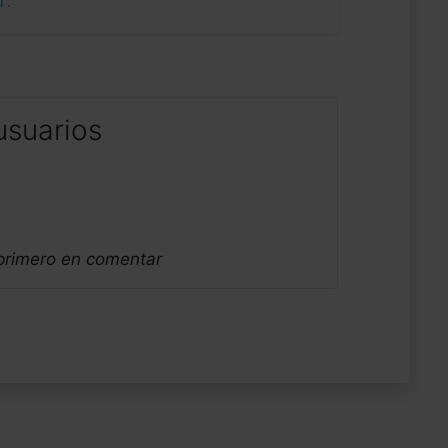
uí
.
usuarios
 primero en comentar