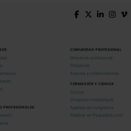
SOS
COMUNIDAD PROFESIONAL
idad
Directorio profesional
io
PsiquiLink
ármacos
Autores y colaboradores
siquis
FORMACIÓN Y CIENCIA
as
Cursos
Congreso Interpsiquis
O PROFESIONALES
Agenda de congresos
 sesión
Publicar en Psiquiatria.com
rarse