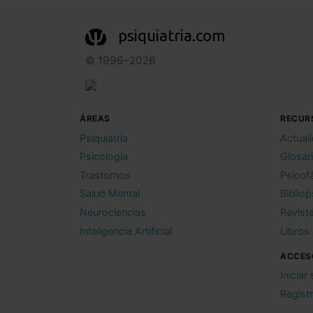
psiquiatria.com
© 1996–2026
ÁREAS
RECUR
Psiquiatría
Actual
Psicología
Glosar
Trastornos
Psicof
Salud Mental
Bibliop
Neurociencias
Revist
Inteligencia Artificial
Libros
ACCES
Iniciar
Regist