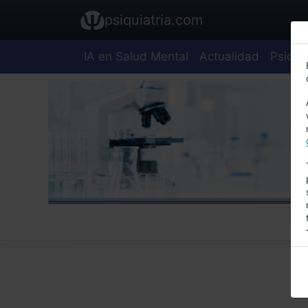
psiquiatria.com
IA en Salud Mental
Actualidad
Psiquia
E
A