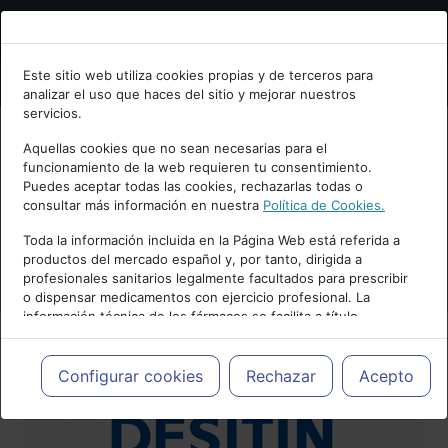
Bienvenid@ a psiquiatria.com
Este sitio web utiliza cookies propias y de terceros para
analizar el uso que haces del sitio y mejorar nuestros
Escribe tu Email
servicios.
Aquellas cookies que no sean necesarias para el
funcionamiento de la web requieren tu consentimiento.
Accede o regístrate con tu email.
Puedes aceptar todas las cookies, rechazarlas todas o
consultar más información en nuestra
Política de Cookies.
Toda la información incluida en la Página Web está referida a
productos del mercado español y, por tanto, dirigida a
Cancelar
profesionales sanitarios legalmente facultados para prescribir
o dispensar medicamentos con ejercicio profesional. La
información técnica de los fármacos se facilita a título
meramente informativo, siendo responsabilidad de los
profesionales facultados prescribir medicamentos y decidir, en
cada caso concreto, el tratamiento más adecuado a las
Configurar cookies
Rechazar
Acepto
necesidades del paciente.