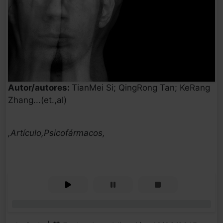
Autor/autores:
TianMei Si; QingRong Tan; KeRang
Zhang...(et.,al)
,Artículo,Psicofármacos,
0%