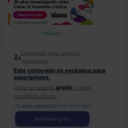
PUBLICIDAD
Contenido para usuarios
registrados
Este contenido es exclusivo para
suscriptores.
Crea tu cuenta
gratis
y léelo
completo ahora.
¿Ya estás registrado?
Inicia sesión aquí
.
Regístrate gratis