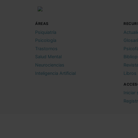
ÁREAS
RECUR
Psiquiatría
Actual
Psicología
Glosar
Trastornos
Psicof
Salud Mental
Bibliop
Neurociencias
Revist
Inteligencia Artificial
Libros
ACCES
Iniciar
Regist