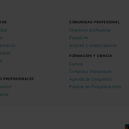
SOS
COMUNIDAD PROFESIONAL
idad
Directorio profesional
io
PsiquiLink
ármacos
Autores y colaboradores
siquis
FORMACIÓN Y CIENCIA
as
Cursos
Congreso Interpsiquis
O PROFESIONALES
Agenda de congresos
 sesión
Publicar en Psiquiatria.com
rarse