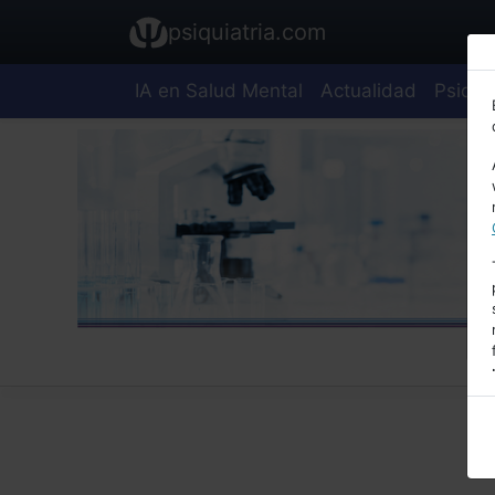
psiquiatria.com
IA en Salud Mental
Actualidad
Psiquia
E
A