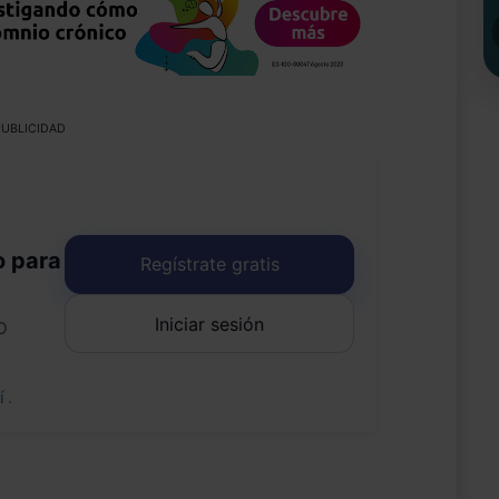
UBLICIDAD
o para
Regístrate gratis
Iniciar sesión
o
uí
.