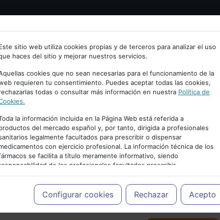
Bienvenid@ a psiquiatria.com
tría
Psicología
Neurociencia
Bienestar
Congreso
Este sitio web utiliza cookies propias y de terceros para analizar el uso
que haces del sitio y mejorar nuestros servicios.
scribe tu Email
Aquellas cookies que no sean necesarias para el funcionamiento de la
web requieren tu consentimiento. Puedes aceptar todas las cookies,
rechazarlas todas o consultar más información en nuestra
Política de
ccede o regístrate con tu email.
Cookies.
Toda la información incluida en la Página Web está referida a
productos del mercado español y, por tanto, dirigida a profesionales
sanitarios legalmente facultados para prescribir o dispensar
Cancelar
medicamentos con ejercicio profesional. La información técnica de los
PUBLICIDAD
fármacos se facilita a título meramente informativo, siendo
responsabilidad de los profesionales facultados prescribir
medicamentos y decidir, en cada caso concreto, el tratamiento más
adecuado a las necesidades del paciente.
Configurar cookies
Rechazar
Acepto