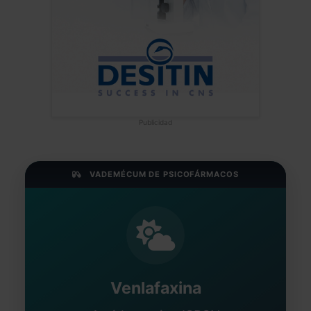
neandertal hiperactivo de Sevilla
Jose Luis Frias Pulido
Médico - España
Fecha: 12/11/2024
Publicidad
VADEMÉCUM DE PSICOFÁRMACOS
Venlafaxina