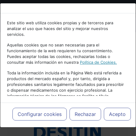
Bienvenid@ a psiquiatria.com
Este sitio web utiliza cookies propias y de terceros para
analizar el uso que haces del sitio y mejorar nuestros
Escribe tu Email
servicios.
Aquellas cookies que no sean necesarias para el
funcionamiento de la web requieren tu consentimiento.
Accede o regístrate con tu email.
Puedes aceptar todas las cookies, rechazarlas todas o
consultar más información en nuestra
Política de Cookies.
Toda la información incluida en la Página Web está referida a
productos del mercado español y, por tanto, dirigida a
Cancelar
profesionales sanitarios legalmente facultados para prescribir
o dispensar medicamentos con ejercicio profesional. La
información técnica de los fármacos se facilita a título
meramente informativo, siendo responsabilidad de los
profesionales facultados prescribir medicamentos y decidir, en
cada caso concreto, el tratamiento más adecuado a las
Configurar cookies
Rechazar
Acepto
necesidades del paciente.