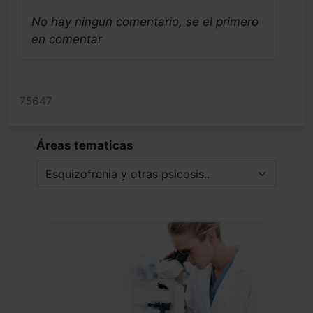
no inicialmente patológicos, lo que nos
No hay ningun comentario, se el primero
ayudaría a prevenir, pero esto no nos
en comentar
dejaran hacerlo hasta no ser
diagnosticados, y todos conocemos el
dolor y sufrimiento que ello conlleva tan
75647
difícil de revertir, y que tantos recursos
farmacológicos y terapéuticos van a
necesitar para parchearlos. Estamos bajo
Áreas tematicas
la influencia social de muchas ideas ultra
procesadas (IUPs), también en la
Ciencia, que nos causan intenso estrés,
especialmente cuando realizas
conductas diferentes de las mayoritarias,
que no conllevan rendimiento económico,
ante el que estaría todo permitido y
reforzado socialmente, "signos de
libertad, competitividad, y meritocracia".
Saludos alegres del neuro diverso