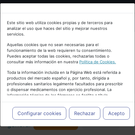
Bienvenid@ a psiquiatria.com
Este sitio web utiliza cookies propias y de terceros para
analizar el uso que haces del sitio y mejorar nuestros
Escribe tu Email
servicios.
Aquellas cookies que no sean necesarias para el
funcionamiento de la web requieren tu consentimiento.
Accede o regístrate con tu email.
Puedes aceptar todas las cookies, rechazarlas todas o
consultar más información en nuestra
Política de Cookies.
PUBLICIDAD
Toda la información incluida en la Página Web está referida a
productos del mercado español y, por tanto, dirigida a
Cancelar
profesionales sanitarios legalmente facultados para prescribir
o dispensar medicamentos con ejercicio profesional. La
información técnica de los fármacos se facilita a título
meramente informativo, siendo responsabilidad de los
profesionales facultados prescribir medicamentos y decidir, en
Actualidad y Artículos
|
Psiquiatría
cada caso concreto, el tratamiento más adecuado a las
Configurar cookies
Rechazar
Acepto
necesidades del paciente.
Seguir
general
Favorito
173