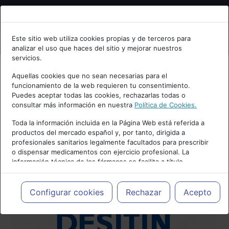
Bienvenid@ a psiquiatria.com
Este sitio web utiliza cookies propias y de terceros para
analizar el uso que haces del sitio y mejorar nuestros
Escribe tu Email
servicios.
Aquellas cookies que no sean necesarias para el
funcionamiento de la web requieren tu consentimiento.
Accede o regístrate con tu email.
Puedes aceptar todas las cookies, rechazarlas todas o
consultar más información en nuestra
Política de Cookies.
Toda la información incluida en la Página Web está referida a
productos del mercado español y, por tanto, dirigida a
Cancelar
profesionales sanitarios legalmente facultados para prescribir
o dispensar medicamentos con ejercicio profesional. La
información técnica de los fármacos se facilita a título
meramente informativo, siendo responsabilidad de los
profesionales facultados prescribir medicamentos y decidir, en
cada caso concreto, el tratamiento más adecuado a las
Configurar cookies
Rechazar
Acepto
necesidades del paciente.