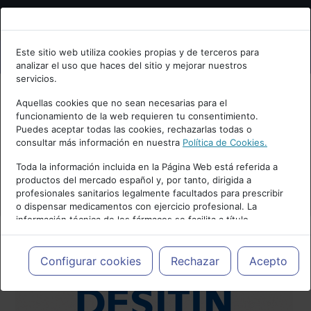
Bienvenid@ a psiquiatria.com
Este sitio web utiliza cookies propias y de terceros para
analizar el uso que haces del sitio y mejorar nuestros
Escribe tu Email
servicios.
Aquellas cookies que no sean necesarias para el
funcionamiento de la web requieren tu consentimiento.
Accede o regístrate con tu email.
Puedes aceptar todas las cookies, rechazarlas todas o
consultar más información en nuestra
Política de Cookies.
Toda la información incluida en la Página Web está referida a
productos del mercado español y, por tanto, dirigida a
Cancelar
profesionales sanitarios legalmente facultados para prescribir
o dispensar medicamentos con ejercicio profesional. La
información técnica de los fármacos se facilita a título
meramente informativo, siendo responsabilidad de los
profesionales facultados prescribir medicamentos y decidir, en
cada caso concreto, el tratamiento más adecuado a las
Configurar cookies
Rechazar
Acepto
necesidades del paciente.