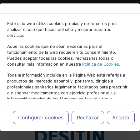
Bienvenid@ a psiquiatria.com
Este sitio web utiliza cookies propias y de terceros para
analizar el uso que haces del sitio y mejorar nuestros
Escribe tu Email
servicios.
Aquellas cookies que no sean necesarias para el
funcionamiento de la web requieren tu consentimiento.
Accede o regístrate con tu email.
Puedes aceptar todas las cookies, rechazarlas todas o
consultar más información en nuestra
Política de Cookies.
Toda la información incluida en la Página Web está referida a
productos del mercado español y, por tanto, dirigida a
Cancelar
profesionales sanitarios legalmente facultados para prescribir
o dispensar medicamentos con ejercicio profesional. La
información técnica de los fármacos se facilita a título
meramente informativo, siendo responsabilidad de los
profesionales facultados prescribir medicamentos y decidir, en
cada caso concreto, el tratamiento más adecuado a las
Configurar cookies
Rechazar
Acepto
necesidades del paciente.