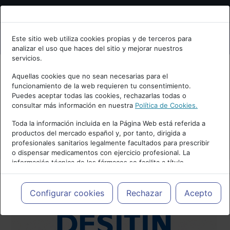
Bienvenid@ a psiquiatria.com
Este sitio web utiliza cookies propias y de terceros para
analizar el uso que haces del sitio y mejorar nuestros
Escribe tu Email
servicios.
Aquellas cookies que no sean necesarias para el
funcionamiento de la web requieren tu consentimiento.
Accede o regístrate con tu email.
Puedes aceptar todas las cookies, rechazarlas todas o
consultar más información en nuestra
Política de Cookies.
Toda la información incluida en la Página Web está referida a
productos del mercado español y, por tanto, dirigida a
Cancelar
profesionales sanitarios legalmente facultados para prescribir
o dispensar medicamentos con ejercicio profesional. La
información técnica de los fármacos se facilita a título
meramente informativo, siendo responsabilidad de los
profesionales facultados prescribir medicamentos y decidir, en
cada caso concreto, el tratamiento más adecuado a las
Configurar cookies
Rechazar
Acepto
necesidades del paciente.