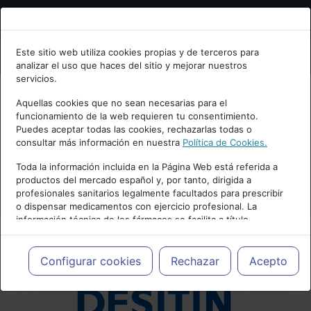
Bienvenid@ a psiquiatria.com
Este sitio web utiliza cookies propias y de terceros para
analizar el uso que haces del sitio y mejorar nuestros
Escribe tu Email
servicios.
Aquellas cookies que no sean necesarias para el
funcionamiento de la web requieren tu consentimiento.
Accede o regístrate con tu email.
Puedes aceptar todas las cookies, rechazarlas todas o
consultar más información en nuestra
Política de Cookies.
Toda la información incluida en la Página Web está referida a
productos del mercado español y, por tanto, dirigida a
Cancelar
profesionales sanitarios legalmente facultados para prescribir
o dispensar medicamentos con ejercicio profesional. La
información técnica de los fármacos se facilita a título
meramente informativo, siendo responsabilidad de los
profesionales facultados prescribir medicamentos y decidir, en
cada caso concreto, el tratamiento más adecuado a las
Configurar cookies
Rechazar
Acepto
necesidades del paciente.