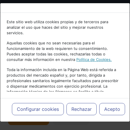
Bienvenid@ a psiquiatria.com
Este sitio web utiliza cookies propias y de terceros para
analizar el uso que haces del sitio y mejorar nuestros
Escribe tu Email
servicios.
Aquellas cookies que no sean necesarias para el
funcionamiento de la web requieren tu consentimiento.
Accede o regístrate con tu email.
Puedes aceptar todas las cookies, rechazarlas todas o
consultar más información en nuestra
Política de Cookies.
PUBLICIDAD
Toda la información incluida en la Página Web está referida a
productos del mercado español y, por tanto, dirigida a
Cancelar
profesionales sanitarios legalmente facultados para prescribir
o dispensar medicamentos con ejercicio profesional. La
información técnica de los fármacos se facilita a título
meramente informativo, siendo responsabilidad de los
profesionales facultados prescribir medicamentos y decidir, en
Actualidad y Artículos
|
Psicosomática
cada caso concreto, el tratamiento más adecuado a las
Configurar cookies
Rechazar
Acepto
necesidades del paciente.
Seguir
Favorito
74