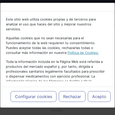
Bienvenid@ a psiquiatria.com
Este sitio web utiliza cookies propias y de terceros para
analizar el uso que haces del sitio y mejorar nuestros
Escribe tu Email
servicios.
Aquellas cookies que no sean necesarias para el
funcionamiento de la web requieren tu consentimiento.
Accede o regístrate con tu email.
Puedes aceptar todas las cookies, rechazarlas todas o
consultar más información en nuestra
Política de Cookies.
Toda la información incluida en la Página Web está referida a
productos del mercado español y, por tanto, dirigida a
Cancelar
profesionales sanitarios legalmente facultados para prescribir
o dispensar medicamentos con ejercicio profesional. La
información técnica de los fármacos se facilita a título
meramente informativo, siendo responsabilidad de los
profesionales facultados prescribir medicamentos y decidir, en
cada caso concreto, el tratamiento más adecuado a las
Configurar cookies
Rechazar
Acepto
necesidades del paciente.
PUBLICIDAD