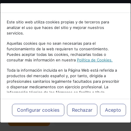
Bienvenid@ a psiquiatria.com
Este sitio web utiliza cookies propias y de terceros para
analizar el uso que haces del sitio y mejorar nuestros
Escribe tu Email
servicios.
Aquellas cookies que no sean necesarias para el
funcionamiento de la web requieren tu consentimiento.
Accede o regístrate con tu email.
Puedes aceptar todas las cookies, rechazarlas todas o
consultar más información en nuestra
Política de Cookies.
PUBLICIDAD
Toda la información incluida en la Página Web está referida a
productos del mercado español y, por tanto, dirigida a
Cancelar
profesionales sanitarios legalmente facultados para prescribir
o dispensar medicamentos con ejercicio profesional. La
información técnica de los fármacos se facilita a título
meramente informativo, siendo responsabilidad de los
profesionales facultados prescribir medicamentos y decidir, en
Actualidad y Artículos
|
Psicoterapias
cada caso concreto, el tratamiento más adecuado a las
Configurar cookies
Rechazar
Acepto
necesidades del paciente.
Seguir
Favorito
90