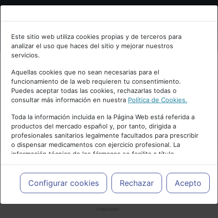
Bienvenid@ a psiquiatria.com
Este sitio web utiliza cookies propias y de terceros para
analizar el uso que haces del sitio y mejorar nuestros
Escribe tu Email
servicios.
Aquellas cookies que no sean necesarias para el
funcionamiento de la web requieren tu consentimiento.
Accede o regístrate con tu email.
Puedes aceptar todas las cookies, rechazarlas todas o
consultar más información en nuestra
Política de Cookies.
Toda la información incluida en la Página Web está referida a
productos del mercado español y, por tanto, dirigida a
Cancelar
profesionales sanitarios legalmente facultados para prescribir
o dispensar medicamentos con ejercicio profesional. La
información técnica de los fármacos se facilita a título
meramente informativo, siendo responsabilidad de los
profesionales facultados prescribir medicamentos y decidir, en
cada caso concreto, el tratamiento más adecuado a las
Configurar cookies
Rechazar
Acepto
necesidades del paciente.
PUBLICIDAD