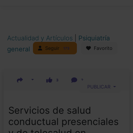
Actualidad y Artículos
|
Psiquiatría
Seguir
general
Favorito
173
3
2
PUBLICAR
Servicios de salud
conductual presenciales
y de telesalud en